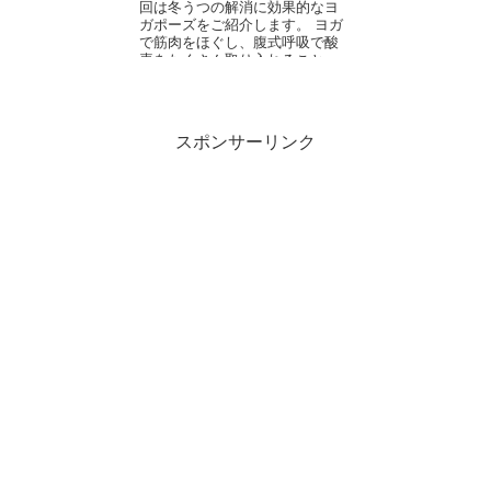
回は冬うつの解消に効果的なヨ
ガポーズをご紹介します。 ヨガ
で筋肉をほぐし、腹式呼吸で酸
素をたくさん取り入れること
で、セロトニンも分泌されや...
スポンサーリンク