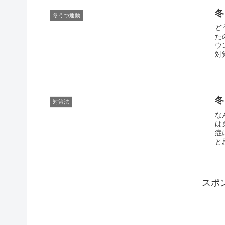
冬
冬うつ運動
ど
た
ウ
対
冬
対策法
な
は
症
と
スポ