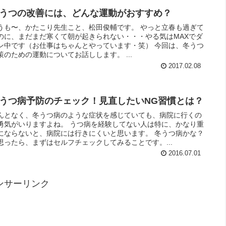
うつの改善には、どんな運動がおすすめ？
うも〜、かたこり先生こと、松田俊輔です。 やっと立春も過ぎて
のに、まだまだ寒くて朝が起きられない・・・やる気はMAXでダ
ン中です（お仕事はちゃんとやっています・笑） 今回は、冬うつ
策のための運動についてお話しします。 ...
2017.02.08
うつ病予防のチェック！見直したいNG習慣とは？
んとなく、冬うつ病のような症状を感じていても、病院に行くの
勇気がいりますよね。 うつ病を経験してない人は特に、かなり重
にならないと、病院には行きにくいと思います。 冬うつ病かな？
思ったら、まずはセルフチェックしてみることです。...
2016.07.01
ンサーリンク