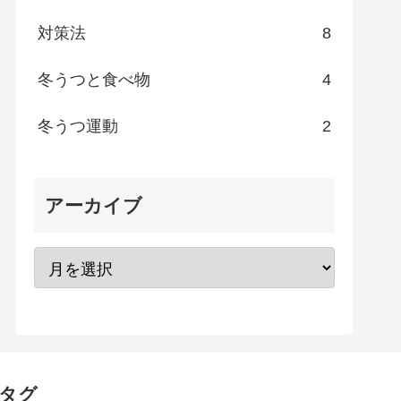
対策法
8
冬うつと食べ物
4
冬うつ運動
2
アーカイブ
タグ